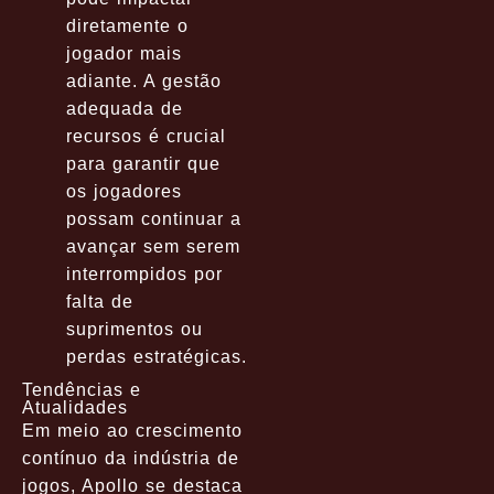
diretamente o
jogador mais
adiante. A gestão
adequada de
recursos é crucial
para garantir que
os jogadores
possam continuar a
avançar sem serem
interrompidos por
falta de
suprimentos ou
perdas estratégicas.
Tendências e
Atualidades
Em meio ao crescimento
contínuo da indústria de
jogos, Apollo se destaca