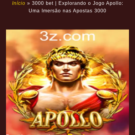
Início
»
3000 bet | Explorando o Jogo Apollo:
Uma Imersão nas Apostas 3000