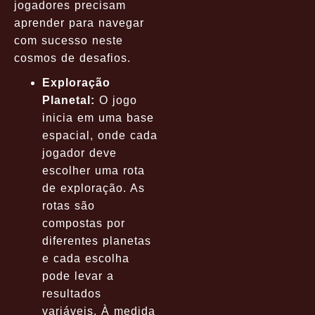
jogadores precisam
aprender para navegar
com sucesso neste
cosmos de desafios.
Exploração
Planetal:
O jogo
inicia em uma base
espacial, onde cada
jogador deve
escolher uma rota
de exploração. As
rotas são
compostas por
diferentes planetas
e cada escolha
pode levar a
resultados
variáveis. À medida