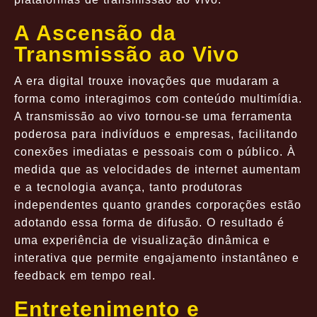
A Ascensão da
Transmissão ao Vivo
A era digital trouxe inovações que mudaram a
forma como interagimos com conteúdo multimídia.
A transmissão ao vivo tornou-se uma ferramenta
poderosa para indivíduos e empresas, facilitando
conexões imediatas e pessoais com o público. À
medida que as velocidades de internet aumentam
e a tecnologia avança, tanto produtoras
independentes quanto grandes corporações estão
adotando essa forma de difusão. O resultado é
uma experiência de visualização dinâmica e
interativa que permite engajamento instantâneo e
feedback em tempo real.
Entretenimento e