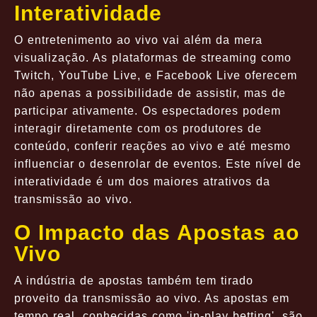
Interatividade
O entretenimento ao vivo vai além da mera
visualização. As plataformas de streaming como
Twitch, YouTube Live, e Facebook Live oferecem
não apenas a possibilidade de assistir, mas de
participar ativamente. Os espectadores podem
interagir diretamente com os produtores de
conteúdo, conferir reações ao vivo e até mesmo
influenciar o desenrolar de eventos. Este nível de
interatividade é um dos maiores atrativos da
transmissão ao vivo.
O Impacto das Apostas ao
Vivo
A indústria de apostas também tem tirado
proveito da transmissão ao vivo. As apostas em
tempo real, conhecidas como 'in-play betting', são