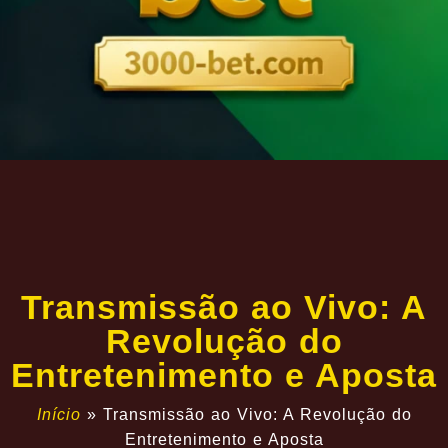
Transmissão ao Vivo: A
Revolução do
Entretenimento e Aposta
Início
»
Transmissão ao Vivo: A Revolução do
Entretenimento e Aposta