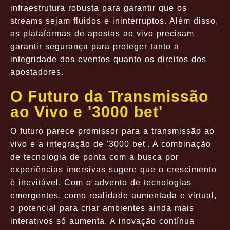
infraestrutura robusta para garantir que os
streams sejam fluidos e ininterruptos. Além disso,
as plataformas de apostas ao vivo precisam
garantir segurança para proteger tanto a
integridade dos eventos quanto os direitos dos
apostadores.
O Futuro da Transmissão
ao Vivo e '3000 bet'
O futuro parece promissor para a transmissão ao
vivo e a integração de '3000 bet'. A combinação
de tecnologia de ponta com a busca por
experiências imersivas sugere que o crescimento
é inevitável. Com o advento de tecnologias
emergentes, como realidade aumentada e virtual,
o potencial para criar ambientes ainda mais
interativos só aumenta. A inovação contínua