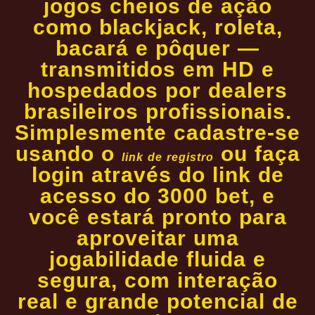
jogos cheios de ação
como blackjack, roleta,
bacará e pôquer —
transmitidos em HD e
hospedados por dealers
brasileiros profissionais.
Simplesmente cadastre-se
usando o
ou faça
link de registro
login através do link de
acesso do 3000 bet, e
você estará pronto para
aproveitar uma
jogabilidade fluida e
segura, com interação
real e grande potencial de