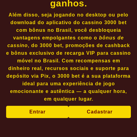
ganhos.
Além disso, seja jogando no desktop ou pelo
download do aplicativo do cassino 3000 bet
com bônus no Brasil, você desbloqueia
vantagens empolgantes como o
bônus de
cassino
, do 3000 bet, promoções de cashback
e bônus exclusivo de recarga VIP para cassino
móvel no Brasil. Com recompensas em
dinheiro real, recursos sociais e suporte para
depósito via Pix, o 3000 bet é a sua plataforma
ideal para uma experiência de jogo
emocionante e autêntica — a qualquer hora,
em qualquer lugar.
Entrar
Cadastrar