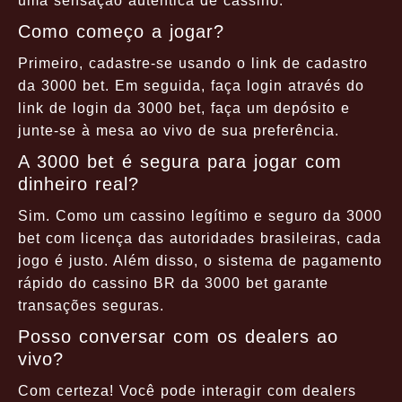
uma sensação autêntica de cassino.
Como começo a jogar?
Primeiro, cadastre-se usando o link de cadastro
da 3000 bet. Em seguida, faça login através do
link de login da 3000 bet, faça um depósito e
junte-se à mesa ao vivo de sua preferência.
A 3000 bet é segura para jogar com
dinheiro real?
Sim. Como um cassino legítimo e seguro da 3000
bet com licença das autoridades brasileiras, cada
jogo é justo. Além disso, o sistema de pagamento
rápido do cassino BR da 3000 bet garante
transações seguras.
Posso conversar com os dealers ao
vivo?
Com certeza! Você pode interagir com dealers