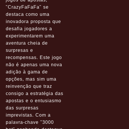
"CrazyFaFaFa" se
destaca como uma
inovadora proposta que
desafia jogadores a
experimentarem uma
aventura cheia de
surpresas e
recompensas. Este jogo
não é apenas uma nova
adição à gama de
opções, mas sim uma
reinvenção que traz
consigo a estratégia das
apostas e o entusiasmo
das surpresas
imprevistas. Com a
palavra-chave "3000