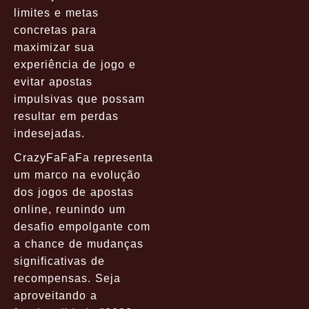
limites e metas
concretas para
maximizar sua
experiência de jogo e
evitar apostas
impulsivas que possam
resultar em perdas
indesejadas.
CrazyFaFaFa representa
um marco na evolução
dos jogos de apostas
online, reunindo um
desafio empolgante com
a chance de mudanças
significativas de
recompensas. Seja
aproveitando a