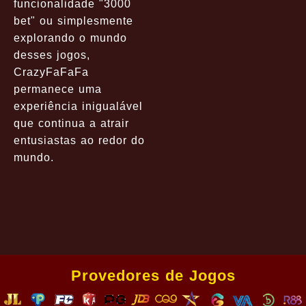
funcionalidade "3000
bet" ou simplesmente
explorando o mundo
desses jogos,
CrazyFaFaFa
permanece uma
experiência inigualável
que continua a atrair
entusiastas ao redor do
mundo.
Provedores de Jogos