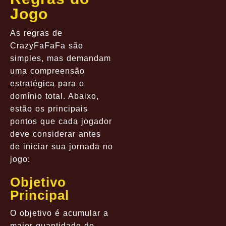
Jogo
As regras de
CrazyFaFaFa são
simples, mas demandam
uma compreensão
estratégica para o
domínio total. Abaixo,
estão os principais
pontos que cada jogador
deve considerar antes
de iniciar sua jornada no
jogo:
Objetivo
Principal
O objetivo é acumular a
maior quantidade de