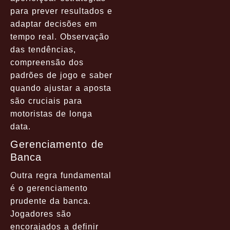
para prever resultados e
adaptar decisões em
tempo real. Observação
das tendências,
compreensão dos
padrões de jogo e saber
quando ajustar a aposta
são cruciais para
motoristas de longa
data.
Gerenciamento de
Banca
Outra regra fundamental
é o gerenciamento
prudente da banca.
Jogadores são
encorajados a definir