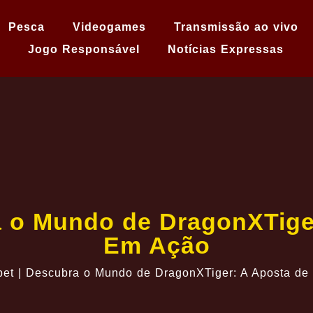
Pesca
Videogames
Transmissão ao vivo
Jogo Responsável
Notícias Expressas
a o Mundo de DragonXTige
Em Ação
bet | Descubra o Mundo de DragonXTiger: A Aposta d