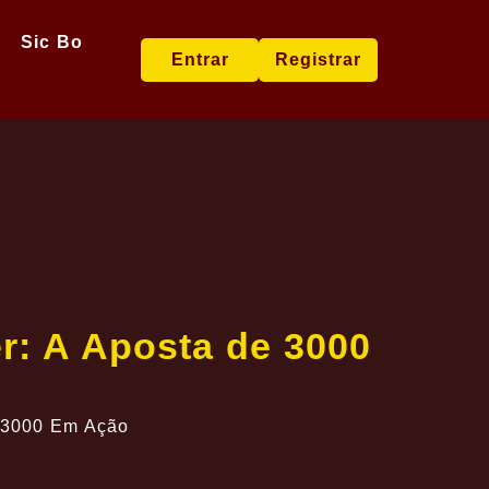
Sic Bo
Entrar
Registrar
r: A Aposta de 3000
e 3000 Em Ação