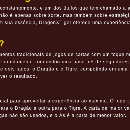
 constantemente, e um dos títulos que tem chamado a 
 não é apenas sobre sorte, mas também sobre estratégi
 sua essência, DragonXTiger oferece uma experiênci
?
entos tradicionais de jogos de cartas com um toque 
le rapidamente conquistou uma base fiel de seguidores
ve dois lados, o Dragão e o Tigre, competindo em uma 
ver o resultado.
cial para aproveitar a experiência ao máximo. O jogo
ara o Dragão e outra para o Tigre. A carta de maior va
gas não são usados, e o Ás é a carta de menor valor.