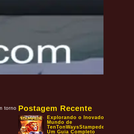
Postagem Recente
m torno
Explorando o Inovador
Mundo de
TenTonWaysStampede:
Um Guia Completo