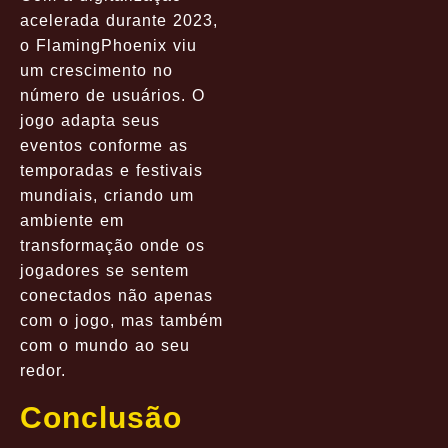
acelerada durante 2023,
o FlamingPhoenix viu
um crescimento no
número de usuários. O
jogo adapta seus
eventos conforme as
temporadas e festivais
mundiais, criando um
ambiente em
transformação onde os
jogadores se sentem
conectados não apenas
com o jogo, mas também
com o mundo ao seu
redor.
Conclusão