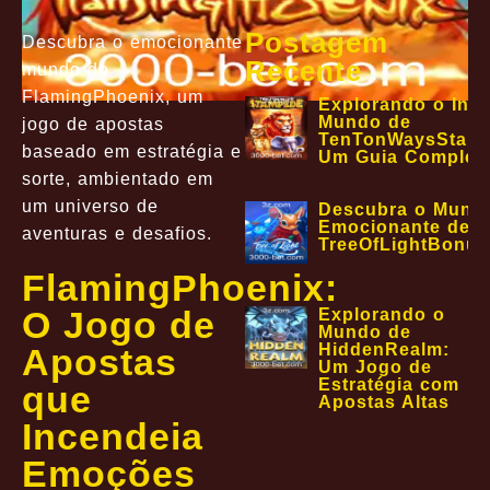
Postagem
Descubra o emocionante
Recente
mundo do
FlamingPhoenix, um
Explorando o Ino
Mundo de
jogo de apostas
TenTonWaysStam
baseado em estratégia e
Um Guia Complet
sorte, ambientado em
um universo de
Descubra o Mund
Emocionante de
aventuras e desafios.
TreeOfLightBonu
FlamingPhoenix:
O Jogo de
Explorando o
Mundo de
HiddenRealm:
Apostas
Um Jogo de
Estratégia com
que
Apostas Altas
Incendeia
Emoções