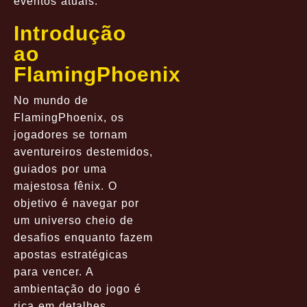
eventos atuais.
Introdução
ao
FlamingPhoenix
No mundo de
FlamingPhoenix, os
jogadores se tornam
aventureiros destemidos,
guiados por uma
majestosa fênix. O
objetivo é navegar por
um universo cheio de
desafios enquanto fazem
apostas estratégicas
para vencer. A
ambientação do jogo é
rica em detalhes,