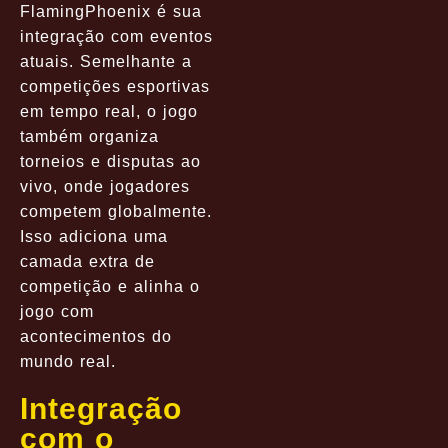
FlamingPhoenix é sua
integração com eventos
atuais. Semelhante a
competições esportivas
em tempo real, o jogo
também organiza
torneios e disputas ao
vivo, onde jogadores
competem globalmente.
Isso adiciona uma
camada extra de
competição e alinha o
jogo com
acontecimentos do
mundo real.
Integração
com o