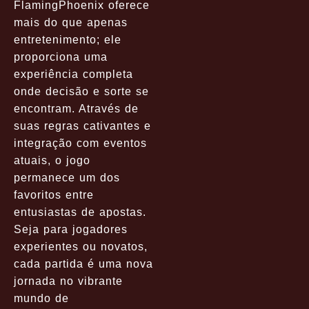
FlamingPhoenix oferece
mais do que apenas
entretenimento; ele
proporciona uma
experiência completa
onde decisão e sorte se
encontram. Através de
suas regras cativantes e
integração com eventos
atuais, o jogo
permanece um dos
favoritos entre
entusiastas de apostas.
Seja para jogadores
experientes ou novatos,
cada partida é uma nova
jornada no vibrante
mundo de