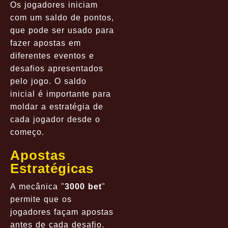
Os jogadores iniciam
com um saldo de pontos,
que pode ser usado para
fazer apostas em
diferentes eventos e
desafios apresentados
pelo jogo. O saldo
inicial é importante para
moldar a estratégia de
cada jogador desde o
começo.
Apostas
Estratégicas
A mecânica "
3000 bet
"
permite que os
jogadores façam apostas
antes de cada desafio.