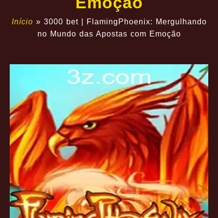
Emoção
Início
»
3000 bet | FlamingPhoenix: Mergulhando
no Mundo das Apostas com Emoção