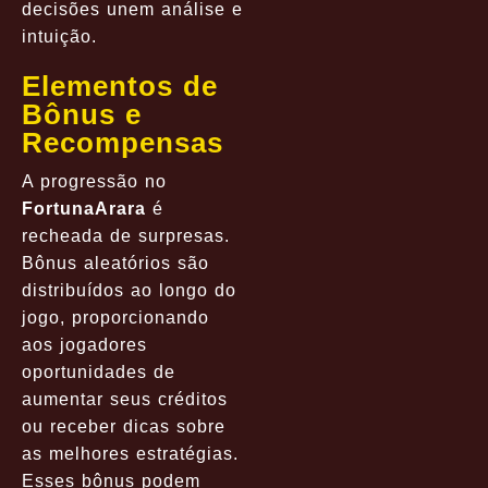
decisões unem análise e
intuição.
Elementos de
Bônus e
Recompensas
A progressão no
FortunaArara
é
recheada de surpresas.
Bônus aleatórios são
distribuídos ao longo do
jogo, proporcionando
aos jogadores
oportunidades de
aumentar seus créditos
ou receber dicas sobre
as melhores estratégias.
Esses bônus podem