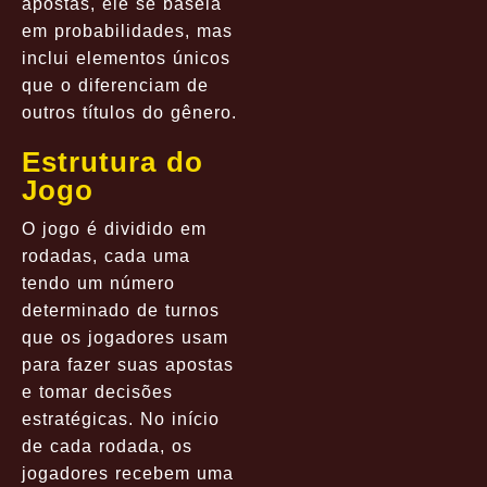
apostas, ele se baseia
em probabilidades, mas
inclui elementos únicos
que o diferenciam de
outros títulos do gênero.
Estrutura do
Jogo
O jogo é dividido em
rodadas, cada uma
tendo um número
determinado de turnos
que os jogadores usam
para fazer suas apostas
e tomar decisões
estratégicas. No início
de cada rodada, os
jogadores recebem uma