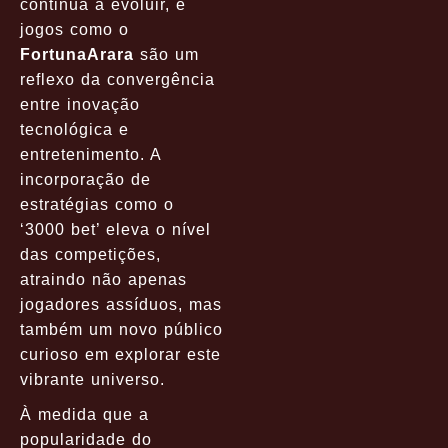
continua a evoluir, e
jogos como o
FortunaArara
são um
reflexo da convergência
entre inovação
tecnológica e
entretenimento. A
incorporação de
estratégias como o
‘3000 bet’
eleva o nível
das competições,
atraindo não apenas
jogadores assíduos, mas
também um novo público
curioso em explorar este
vibrante universo.
À medida que a
popularidade do