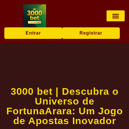
Transmissão ao vi
Jogo Res
Notícias Ex
Entrar
Registrar
3000 bet | Descubra o
Universo de
FortunaArara: Um Jogo
de Apostas Inovador