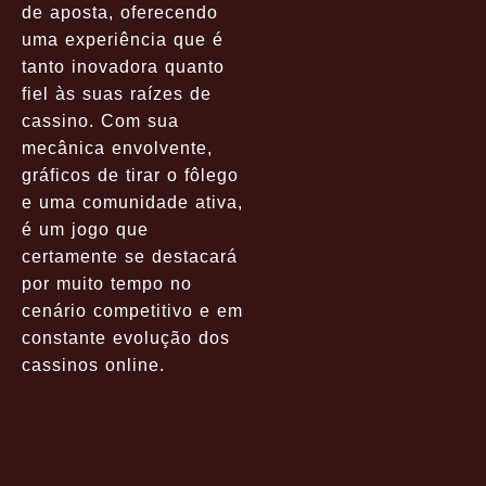
de aposta, oferecendo
uma experiência que é
tanto inovadora quanto
fiel às suas raízes de
cassino. Com sua
mecânica envolvente,
gráficos de tirar o fôlego
e uma comunidade ativa,
é um jogo que
certamente se destacará
por muito tempo no
cenário competitivo e em
constante evolução dos
cassinos online.