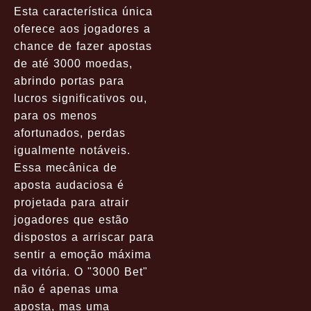
Esta característica única
oferece aos jogadores a
chance de fazer apostas
de até 3000 moedas,
abrindo portas para
lucros significativos ou,
para os menos
afortunados, perdas
igualmente notáveis.
Essa mecânica de
aposta audaciosa é
projetada para atrair
jogadores que estão
dispostos a arriscar para
sentir a emoção máxima
da vitória. O "3000 Bet"
não é apenas uma
aposta, mas uma