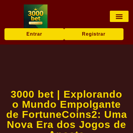
Transmissão ao vi
Jogo Res
Notícias Ex
Entrar
Registrar
3000 bet | Explorando
o Mundo Empolgante
de FortuneCoins2: Uma
Nova Era dos Jogos de