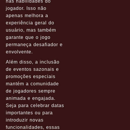
nas habilidades do
jogador. Isso não
apenas melhora a
experiência geral do
usuário, mas também
garante que o jogo
permaneça desafiador e
envolvente.
Além disso, a inclusão
de eventos sazonais e
promoções especiais
mantém a comunidade
de jogadores sempre
animada e engajada.
Seja para celebrar datas
importantes ou para
introduzir novas
funcionalidades, essas