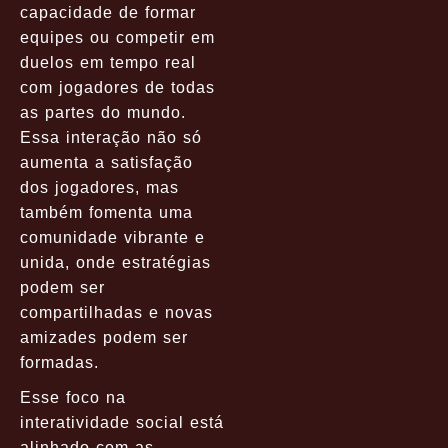
capacidade de formar
equipes ou competir em
duelos em tempo real
com jogadores de todas
as partes do mundo.
Essa interação não só
aumenta a satisfação
dos jogadores, mas
também fomenta uma
comunidade vibrante e
unida, onde estratégias
podem ser
compartilhadas e novas
amizades podem ser
formadas.
Esse foco na
interatividade social está
alinhado com as