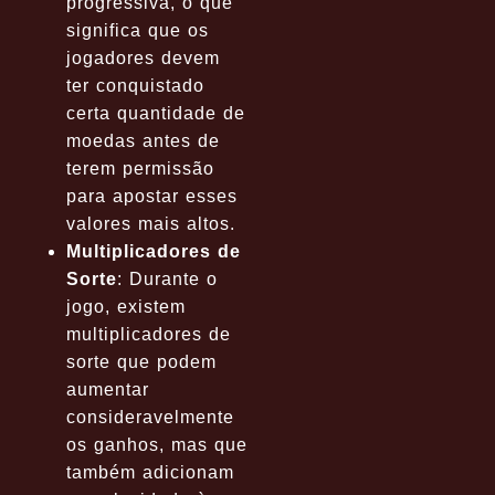
progressiva, o que
significa que os
jogadores devem
ter conquistado
certa quantidade de
moedas antes de
terem permissão
para apostar esses
valores mais altos.
Multiplicadores de
Sorte
: Durante o
jogo, existem
multiplicadores de
sorte que podem
aumentar
consideravelmente
os ganhos, mas que
também adicionam