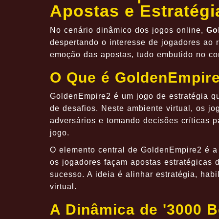
Apostas e Estratégi
No cenário dinâmico dos jogos online,
Go
despertando o interesse de jogadores ao 
emoção das apostas, tudo embutido no con
O Que é GoldenEmpir
GoldenEmpire2 é um jogo de estratégia qu
de desafios. Neste ambiente virtual, os j
adversários e tomando decisões críticas p
jogo.
O elemento central de GoldenEmpire2 é a 
os jogadores façam apostas estratégicas 
sucesso. A ideia é alinhar estratégia, hab
virtual.
A Dinâmica de '3000 B