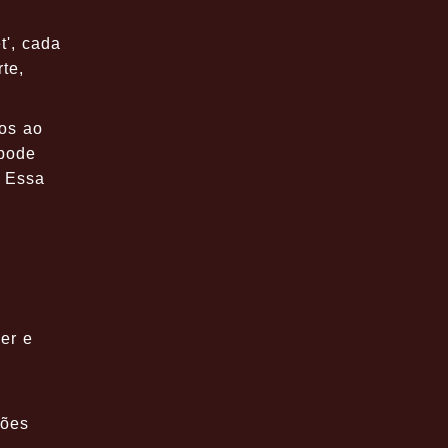
t', cada
te,
dos ao
 pode
. Essa
er e
ções