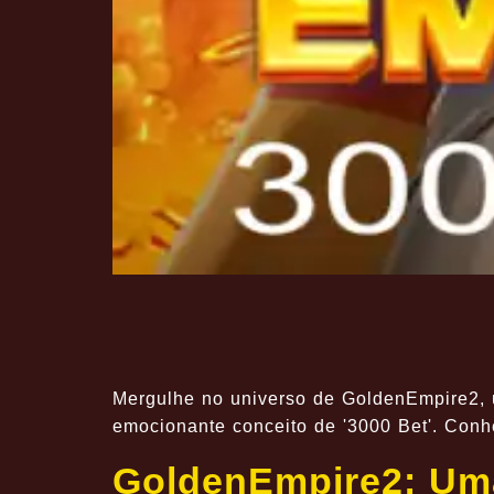
Mergulhe no universo de GoldenEmpire2, u
emocionante conceito de '3000 Bet'. Conh
GoldenEmpire2: Um