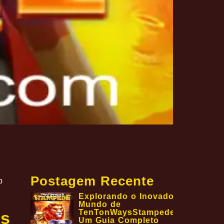
Postagem Recente
o
Explorando o Inovador
Mundo de
TenTonWaysStampede:
as
Um Guia Completo