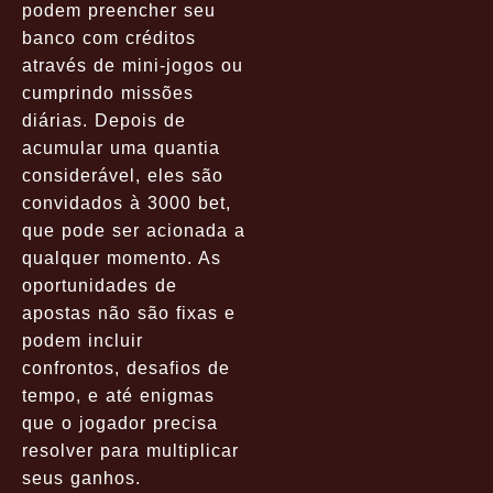
podem preencher seu
banco com créditos
através de mini-jogos ou
cumprindo missões
diárias. Depois de
acumular uma quantia
considerável, eles são
convidados à
3000 bet
,
que pode ser acionada a
qualquer momento. As
oportunidades de
apostas não são fixas e
podem incluir
confrontos, desafios de
tempo, e até enigmas
que o jogador precisa
resolver para multiplicar
seus ganhos.