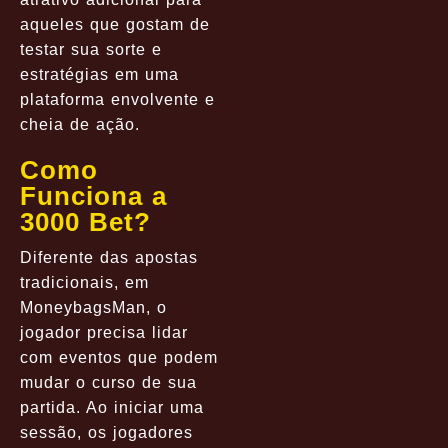
aqueles que gostam de
testar sua sorte e
estratégias em uma
plataforma envolvente e
cheia de ação.
Como
Funciona a
3000 Bet?
Diferente das apostas
tradicionais, em
MoneybagsMan, o
jogador precisa lidar
com eventos que podem
mudar o curso de sua
partida. Ao iniciar uma
sessão, os jogadores