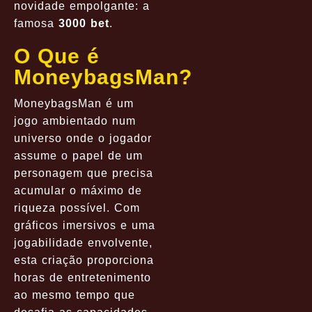
novidade empolgante: a
famosa
3000 bet
.
O Que é
MoneybagsMan?
MoneybagsMan é um
jogo ambientado num
universo onde o jogador
assume o papel de um
personagem que precisa
acumular o máximo de
riqueza possível. Com
gráficos imersivos e uma
jogabilidade envolvente,
esta criação proporciona
horas de entretenimento
ao mesmo tempo que