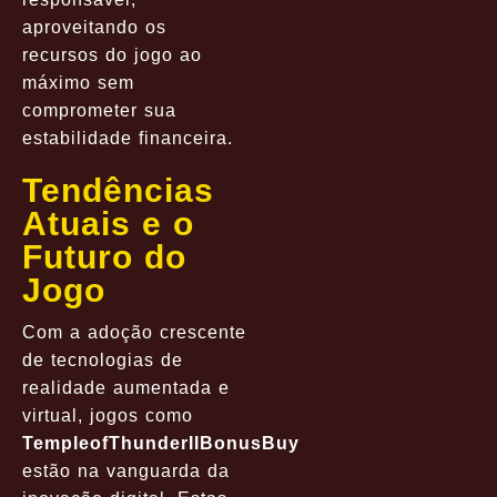
aproveitando os
recursos do jogo ao
máximo sem
comprometer sua
estabilidade financeira.
Tendências
Atuais e o
Futuro do
Jogo
Com a adoção crescente
de tecnologias de
realidade aumentada e
virtual, jogos como
TempleofThunderIIBonusBuy
estão na vanguarda da