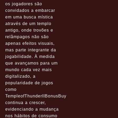
os jogadores são
convidados a embarcar
em uma busca mística
através de um templo
antigo, onde trovões e
relâmpagos não são
apenas efeitos visuais,
mas parte integrante da
jogabilidade. À medida
que avançamos para um
mundo cada vez mais
digitalizado, a
popularidade de jogos
como
TempleofThunderIIBonusBuy
continua a crescer,
evidenciando a mudança
nos hábitos de consumo