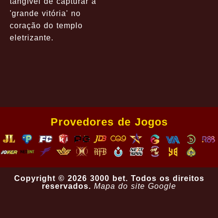
tangível de capturar a
'grande vitória' no
coração do templo
eletrizante.
Provedores de Jogos
Copyright © 2026 3000 bet. Todos os direitos
reservados.
Mapa do site Google