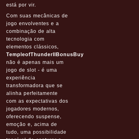
está por vir.
Com suas mecânicas de
jogo envolventes e a
combinação de alta
tecnologia com
elementos clássicos,
TempleofThunderIIBonusBuy
não é apenas mais um
jogo de slot - é uma
experiência
transformadora que se
alinha perfeitamente
com as expectativas dos
jogadores modernos,
oferecendo suspense,
emoção e, acima de
tudo, uma possibilidade