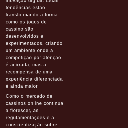
inovação digital. Estas
tendências estão
transformando a forma
como os jogos de
cassino são
desenvolvidos e
experimentados, criando
um ambiente onde a
competição por atenção
é acirrada, mas a
recompensa de uma
experiência diferenciada
é ainda maior.
Como o mercado de
cassinos online continua
a florescer, as
regulamentações e a
conscientização sobre