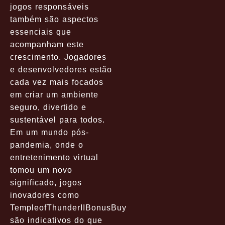
jogos responsáveis
também são aspectos
essenciais que
acompanham este
crescimento. Jogadores
e desenvolvedores estão
cada vez mais focados
em criar um ambiente
seguro, divertido e
sustentável para todos.
Em um mundo pós-
pandemia, onde o
entretenimento virtual
tomou um novo
significado, jogos
inovadores como
TempleofThunderIIBonusBuy
são indicativos do que