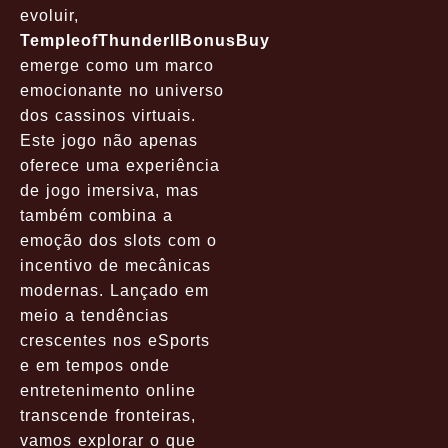
evoluir,
TempleofThunderIIBonusBuy
emerge como um marco
emocionante no universo
dos cassinos virtuais.
Este jogo não apenas
oferece uma experiência
de jogo imersiva, mas
também combina a
emoção dos slots com o
incentivo de mecânicas
modernas. Lançado em
meio a tendências
crescentes nos eSports
e em tempos onde
entretenimento online
transcende fronteiras,
vamos explorar o que