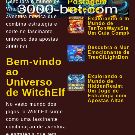
Postagem
Descubra o mundo de
Recente
WitchElf, um jogo de
aventura mística que
Explorando o Ino
Mundo de
combina estratégia e
TenTonWaysStam
sorte no fascinante
Um Guia Complet
universo das apostas
3000 bet.
Descubra o Mund
Emocionante de
TreeOfLightBonu
Bem-vindo
ao
Explorando o
Universo
Mundo de
HiddenRealm:
de WitchElf
Um Jogo de
Estratégia com
Apostas Altas
No vasto mundo dos
jogos, o WitchElf surge
como uma fascinante
combinação de aventura
e estratégia que tem