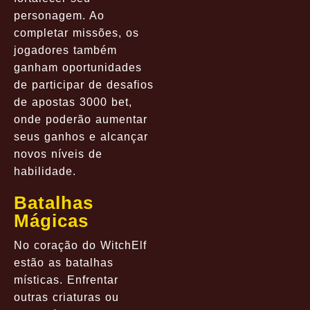
personagem. Ao
completar missões, os
jogadores também
ganham oportunidades
de participar de desafios
de apostas 3000 bet,
onde poderão aumentar
seus ganhos e alcançar
novos níveis de
habilidade.
Batalhas
Mágicas
No coração do WitchElf
estão as batalhas
místicas. Enfrentar
outras criaturas ou