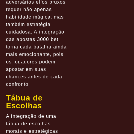
adversários elfos bruxos
requer não apenas
habilidade mágica, mas
também estratégia
cuidadosa. A integração
das apostas 3000 bet
torna cada batalha ainda
mais emocionante, pois
os jogadores podem
apostar em suas
chances antes de cada
confronto.
Tábua de
Escolhas
A integração de uma
tábua de escolhas
morais e estratégicas