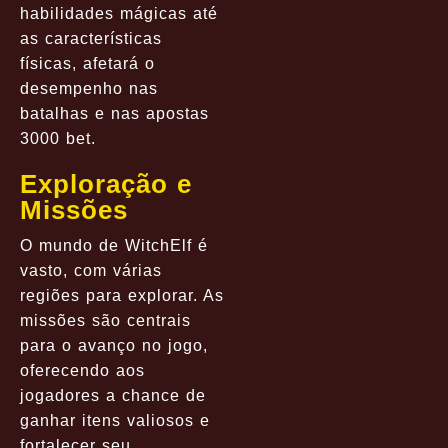
habilidades mágicas até
as características
físicas, afetará o
desempenho nas
batalhas e nas apostas
3000 bet.
Exploração e
Missões
O mundo de WitchElf é
vasto, com várias
regiões para explorar. As
missões são centrais
para o avanço no jogo,
oferecendo aos
jogadores a chance de
ganhar itens valiosos e
fortalecer seu