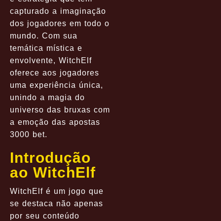
capturado a imaginação
dos jogadores em todo o
mundo. Com sua
temática mística e
envolvente, WitchElf
oferece aos jogadores
uma experiência única,
unindo a magia do
universo das bruxas com
a emoção das apostas
3000 bet.
Introdução
ao WitchElf
WitchElf é um jogo que
se destaca não apenas
por seu conteúdo